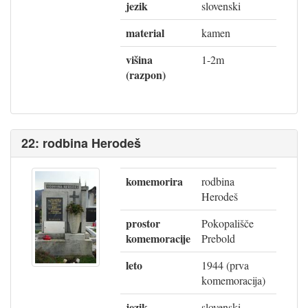
jezik
slovenski
material
kamen
višina
1-2m
(razpon)
22: rodbina Herodeš
komemorira
rodbina
Herodeš
prostor
Pokopališče
komemoracije
Prebold
leto
1944 (prva
komemoracija)
jezik
slovenski