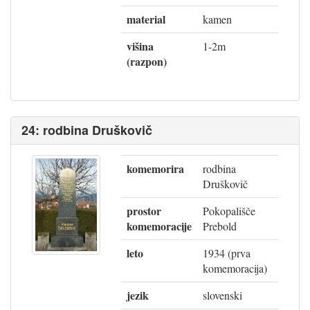
material
kamen
višina
1-2m
(razpon)
24: rodbina Druškovič
komemorira
rodbina
Druškovič
prostor
Pokopališče
komemoracije
Prebold
leto
1934 (prva
komemoracija)
jezik
slovenski