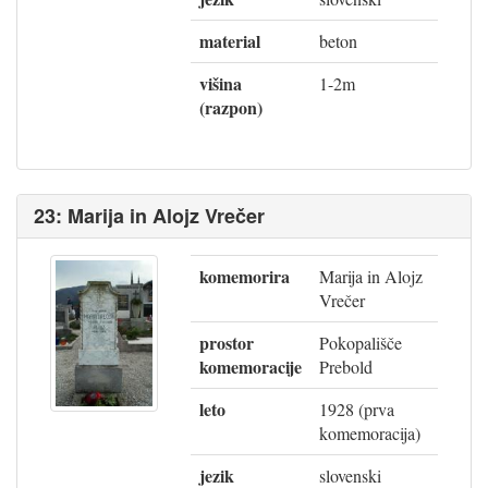
material
beton
višina
1-2m
(razpon)
23: Marija in Alojz Vrečer
komemorira
Marija in Alojz
Vrečer
prostor
Pokopališče
komemoracije
Prebold
leto
1928 (prva
komemoracija)
jezik
slovenski