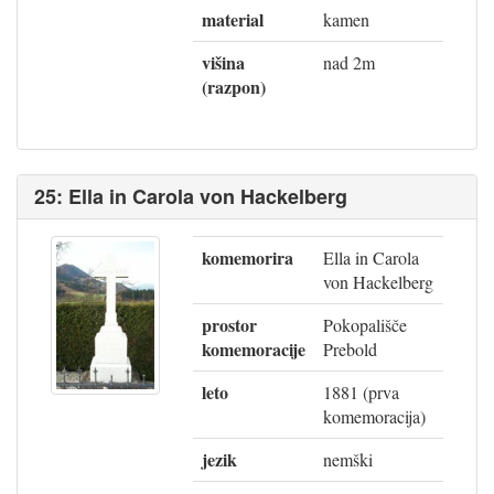
material
kamen
višina
nad 2m
(razpon)
25: Ella in Carola von Hackelberg
komemorira
Ella in Carola
von Hackelberg
prostor
Pokopališče
komemoracije
Prebold
leto
1881 (prva
komemoracija)
jezik
nemški