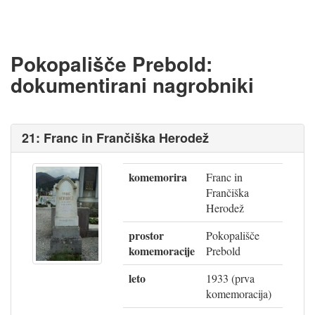
Pokopališče Prebold:
dokumentirani nagrobniki
21: Franc in Frančiška Herodež
komemorira
Franc in
Frančiška
Herodež
prostor
Pokopališče
komemoracije
Prebold
leto
1933 (prva
komemoracija)