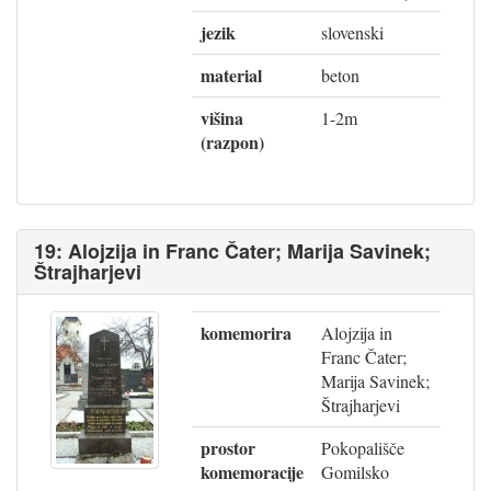
jezik
slovenski
material
beton
višina
1-2m
(razpon)
19: Alojzija in Franc Čater; Marija Savinek;
Štrajharjevi
komemorira
Alojzija in
Franc Čater;
Marija Savinek;
Štrajharjevi
prostor
Pokopališče
komemoracije
Gomilsko