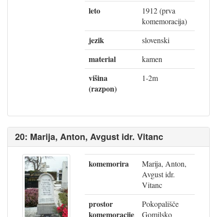
leto
1912 (prva
komemoracija)
jezik
slovenski
material
kamen
višina
1-2m
(razpon)
20: Marija, Anton, Avgust idr. Vitanc
komemorira
Marija, Anton,
Avgust idr.
Vitanc
prostor
Pokopališče
komemoracije
Gomilsko