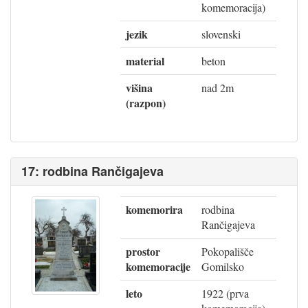
komemoracija)
jezik
slovenski
material
beton
višina
nad 2m
(razpon)
17: rodbina Rančigajeva
komemorira
rodbina
Rančigajeva
prostor
Pokopališče
komemoracije
Gomilsko
leto
1922 (prva