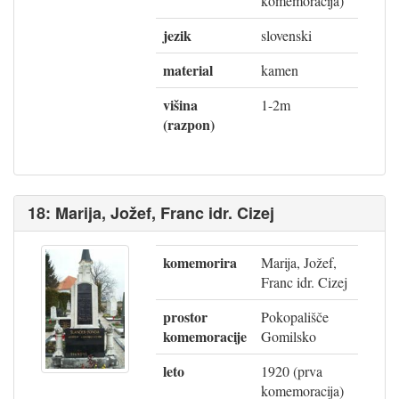
komemoracija)
jezik
slovenski
material
kamen
višina
1-2m
(razpon)
18: Marija, Jožef, Franc idr. Cizej
komemorira
Marija, Jožef,
Franc idr. Cizej
prostor
Pokopališče
komemoracije
Gomilsko
leto
1920 (prva
komemoracija)